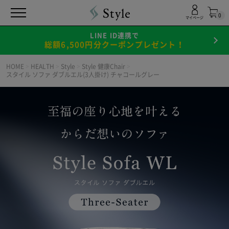
0
マイページ
LINE ID連携で
総額6,500円分クーポンプレゼント！
HOME
>
HEALTH
>
Style
>
Style 健康Chair
>
スタイル ソファ ダブルエル(3人掛け) チャコールグレー