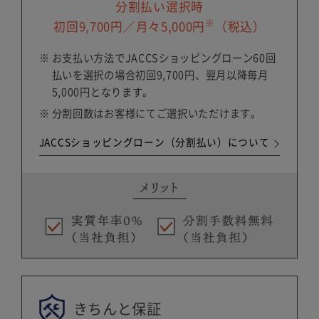
分割払い選択時
2022年4月14日以前に延長保証サービスに加入された
方につきましては、保証範囲が自然故障のみとなり、
※
初回9,700円／月々5,000円
（税込）
物損故障は保証対象外となります。ご自身の保証内容
をご確認いただく場合は、商品発送時に同梱させてい
お支払い方法でJACCSショッピングローン60回
ただいております「延長保証書」をご確認ください。
払いを選択の場合初回9,700円、翌月以降毎月
5,000円となります。
分割回数はお客様にてご選択いただけます。
JACCSショッピングローン（分割払い）について
きちんと保証