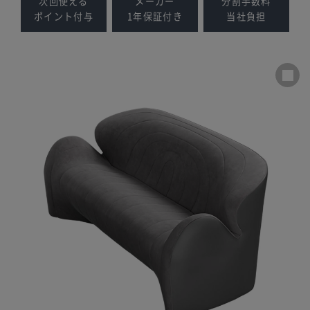
次回使える
メーカー
分割手数料
ポイント付与
1年保証付き
当社負担
きちんと保証について
自然故障に加え物損故障にも対応
保証期間は5年間