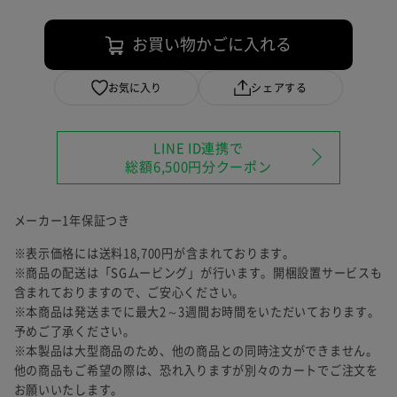
保証範囲
お買い物かごに入れる
お気に入り
シェアする
自然故障
LINE ID連携で
製品の取扱説明書に記載されている使用上の注意等に
総額6,500円分クーポン
従い正常に使用したにもかかわらず本製品が正常に機
能しなくなった場合
メーカー1年保証つき
物損故障
※表示価格には送料18,700円が含まれております。
ご加入いただいたお客様または第三者の故意または重
※商品の配送は「SGムービング」が行います。開梱設置サービスも
過失によらない破損、落下、水濡れ等の偶然の事故に
含まれておりますので、ご安心ください。
より本製品が正常に機能しなくなった場合
※本商品は発送までに最大2～3週間お時間をいただいております。
予めご了承ください。
但し次に掲げる場合は、保証の対象外とします。
※本製品は大型商品のため、他の商品との同時注文ができません。
(1) 本製品の盗難、紛失の場合
他の商品もご希望の際は、恐れ入りますが別々のカートでご注文を
(2) 地震、津波、噴火に起因する場合
お願いいたします。
(3) 本製品において損害を確認することができない場合