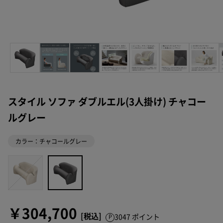
期間中は修理･代替品の費用負担が
※1
なし
※1 自然故障、物損故障が発生し製品が正常に機能
しなくなったことが当社にて認められた場合に
限ります。また製品の機能および使用の際に、
影響のない、外観上のキズ、汚れ、液晶の画面
スタイル ソファ ダブルエル(3人掛け) チャコー
焼けやピクセル抜け、輝度低下等は保証の対象
外となります。
ルグレー
当社の判断により、無償修理に代えて、代替品
を提供する場合があります。
代替品の提供によ
カラー：チャコールグレー
り、本サービスは終了します。
延長保証書によ
り設定された保証期間は延長されません。
詳しくは「
きちんと保証サービス規定
」をご確
認ください。
￥304,700
3047 ポイント