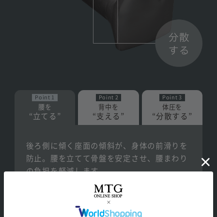
Point 1
Point 2
Point 3
腰を
背中を
体圧を
“立てる”
“支える”
“分散する”
後ろ側に傾く座面の傾斜が、身体の前滑りを
防止。
腰を立てて骨盤を安定させ、腰まわり
の負担を軽減します。