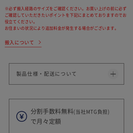
(4) 本製品の、機能および使用の際に影響のない外観上のキズ、汚
※必ず搬入経路のサイズをご確認ください。お買い上げの前に必ず
れ、液晶の画面焼けやピクセル抜け、輝度低下等
ご確認していただきたいポイントを下記にまとめておりますのでお
詳しくは「
きちんと保証サービス規定
」をご確認くだ
役立てください。
さい。
お住まいの状況により追加料金が発生する場合がございます。
搬入について
保証期間
製品仕様・配送について
分割手数料無料
【ご注意】2022年4月14日以前にサー
(当社MTG負担)
ビスに加入された方
で月々定額