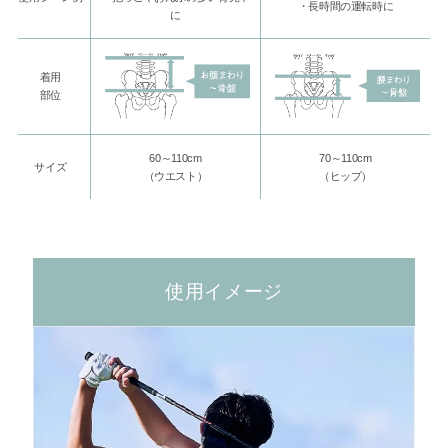
・長時間の運転時に
に
着用
部位
60～110cm
70～110cm
サイズ
（ウエスト）
（ヒップ）
使用イメージ