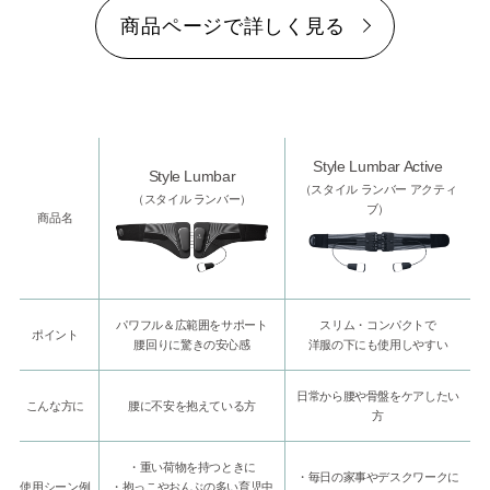
商品ページで詳しく見る
Style Lumbar Active
Style Lumbar
（スタイル ランバー アクティ
（スタイル ランバー）
ブ）
商品名
パワフル＆広範囲をサポート
スリム・コンパクトで
ポイント
腰回りに驚きの安心感
洋服の下にも使用しやすい
日常から腰や骨盤をケアしたい
こんな方に
腰に不安を抱えている方
方
・重い荷物を持つときに
・毎日の家事やデスクワークに
使用シーン例
・抱っこやおんぶの多い育児中