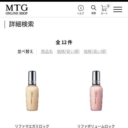
0
検索
ヘルプ
カート
詳細検索
全 12 件
並べ替え
商品名
価格(安い順)
価格(高い順)
リファマエガミロック
リファボリュームロック