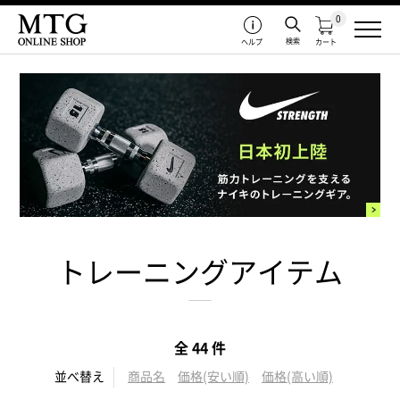
0
検索
ヘルプ
カート
トレーニングアイテム
全 44 件
並べ替え
商品名
価格(安い順)
価格(高い順)