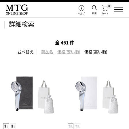
0
検索
ヘルプ
カート
詳細検索
全 461 件
並べ替え
商品名
価格(安い順)
価格(高い順)