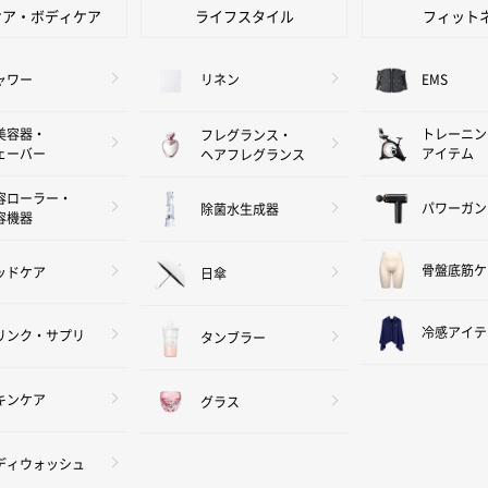
ケア・ボディケア
ライフスタイル
フィット
ャワー
リネン
EMS
美容器・
トレーニン
フレグランス・
ェーバー
アイテム
ヘアフレグランス
容ローラー・
パワーガン
除菌水生成器
容機器
骨盤底筋ケ
ッドケア
日傘
冷感アイテ
リンク・サプリ
タンブラー
キンケア
グラス
ディウォッシュ