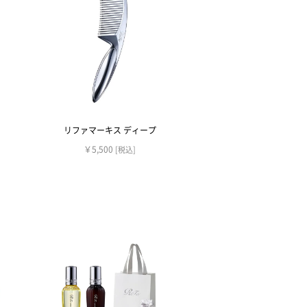
リファマーキス ディープ
￥5,500
[税込]