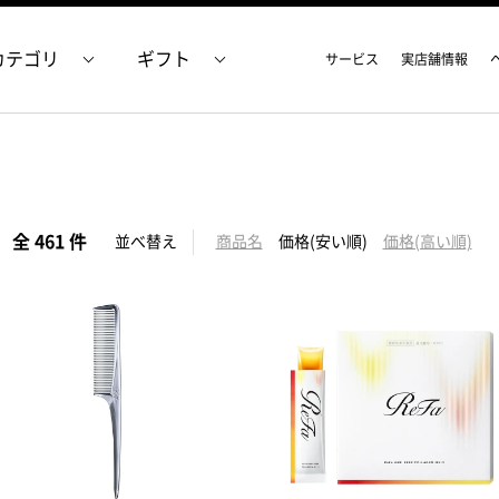
カテゴリ
ギフト
サービス
実店舗情報
全 461 件
並べ替え
商品名
価格(安い順)
価格(高い順)