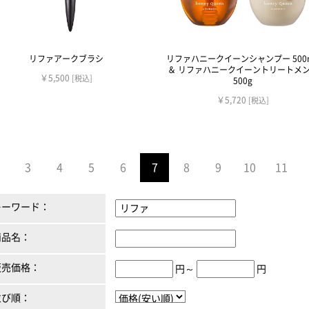
リファアークブラシ
リファハニークイーンシャンプー 500
＆ リファハニークイーントリートメ
￥5,500
[税込]
500g
￥5,720
[税込]
3
4
5
6
7
8
9
10
11
キーワード：
商品名：
販売価格：
円～
円
並び順：