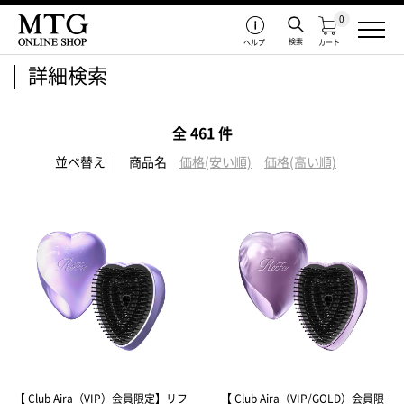
0
検索
ヘルプ
カート
詳細検索
全 461 件
並べ替え
商品名
価格(安い順)
価格(高い順)
【 Club Aira（VIP）会員限定】リフ
【 Club Aira（VIP/GOLD）会員限