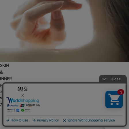
SKIN
&
INNER
内側と外側のケアで、
本来のすこやかさを引き出す。
特別な1日を、自分らしく輝くために。
花嫁インナーケアセット