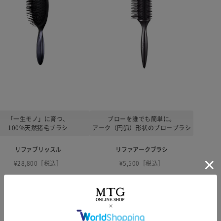
「一生モノ」に育つ、
ブローを誰でも簡単に。
100%天然猪毛ブラシ
アーク（円弧）形状のブローブラシ
リファブリッスル
リファアークブラシ
¥28,800［税込］
¥5,500［税込］
NEW