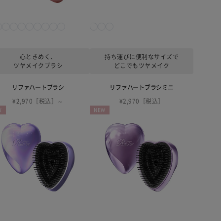
心ときめく、
持ち運びに便利なサイズで
ツヤメイクブラシ
どこでもツヤメイク
リファハートブラシ
リファハートブラシミニ
¥2,970［税込］～
¥2,970［税込］
W
NEW
a HEART
ReFa HEART