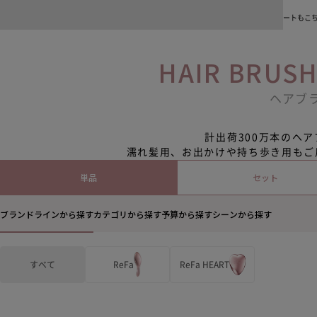
使い方＆アフターサポート
クラブアイラ先行
商品の使い方をご紹介します。よくあるご質問、修理・故障、お問い合わせに関するサポートもこ
タオルセット
タオルセット
タオルセット
タオルセット
HAIR BRUS
ヘアブ
計出荷300万本のヘ
濡れ髪用、お出かけや持ち歩き用もご
単品
セット
ブランドラインから探す
カテゴリから探す
予算から探す
シーンから探す
すべて
ReFa
ReFa HEART