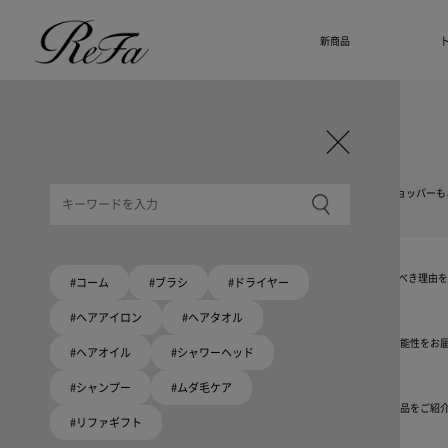
新商品
ギフト選びに迷ったら
リファのおすすめギフト
贈る相手・予算別で、ギフトにおすすめの
ReFa商品をご紹介します。プレゼント選びの参考に。
大切な人へのギフトを美しく
ギフトラッピングセット
限定ラッピングバック・ショッパーまたはギフトスリーブセットをご用意しました。
大切な人への贈り物に
リファオリジナルショッパー
リファロゴが入った、白色のショッパーを6サイズ、ピンク色のショッパー、ドリンクショッパーも
8月10日はハートの日
ハートの新商品が登場！
期間限定で対象商品のご購入でオリジナルショッパーをプレゼント！
Because ReFa | 上質な美しさを、妥協しない人へ
高機能ドライヤー Xモデルに宿る美学。上質な美しさを追求する人たちの言葉から、選ぶべき理由
#コーム
#ブラシ
#ドライヤー
#ヘアアイロン
#ヘアタオル
いい髪めざす、大人たちへ。
髪がきれいって嬉しい。「でもヘアケアは大変」という概念を変える、ヘアアイロンの可能性をお
#ヘアオイル
#シャワーヘッド
#シャンプー
#ムダ毛ケア
ブラシ・コームヘアケアルーティン
起床から就寝前まで一日中使えるブラシ・コーム。利用シーンにあわせて、おすすめの商品をご紹
#リファギフト