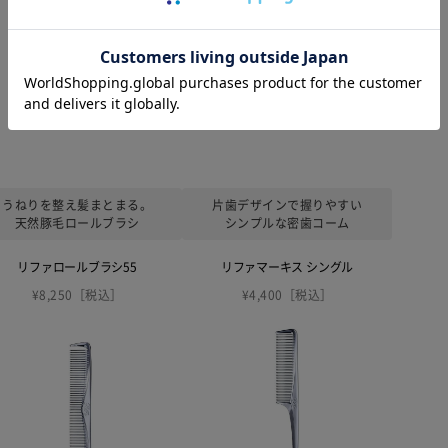
うねりを整え髪まとまる。
片歯デザインで握りやすい
天然豚毛ロールブラシ
シンプルな密歯コーム
リファロールブラシ55
リファマーキス シングル
¥8,250［税込］
¥4,400［税込］