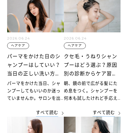
いませんか。
カラー後の色持ちを左右す
るのは、シャンプーのタイ
ミングだけではなく、最初
の1週間の過ごし方です。
2026.06.24
2026.06.24
ヘアケア
ヘアケア
パーマをかけた日のシ
クセ毛・うねりシャン
ャンプーはしていい？
プーはどう選ぶ？原因
当日の正しい洗い方と
別の診断からケア習慣
長持ちさせる方法を解
まで解説
パーマをかけた当日、シャ
朝、鏡の前で広がる髪にた
説
ンプーしてもいいのか迷っ
め息をつく。シャンプーを
ていませんか。サロンを出
何本も試したけれど手応え
た後、薬剤のにおいや頭皮
を感じられない。そんな悩
すべて読む
すべて読む
のベタつきが気になる一方
みを抱えてこの記事にたど
で、せっかくのカールを崩
り着いた方も多いのではな
したくないという気持ちも
いでしょうか。