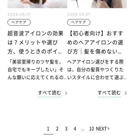
す。
2026.05.27
2026.05.27
ヘアケア
ヘアケア
超音波アイロンの効果
【初心者向け】おすす
は？メリットや選び
めのヘアアイロンの選
方、使うときのポイン
び方｜髪を傷めない使
トを解説
い方も紹介
「美容室帰りのツヤ髪を、
ヘアアイロン選びをする際
自宅でもキープしたい」そ
は、自分の髪質やつくりた
んな願いに応えてくれるの
いスタイルに合わせて選ぶ
が、超音波アイロンです。
ことが大切です。プレート
すべて読む
すべて読む
見た目はヘアアイロンに似
の素材や温度調節機能など
ていますが、髪にトリート
の押さえておくべきポイン
メント成分を浸透させるた
トがあり、選ぶモデルによ
めのヘアケアアイテムで、
って仕上がりの美しさや使
近年注目を集めています。
いやすさが変わります。
…
1
2
3
4
10
NEXT