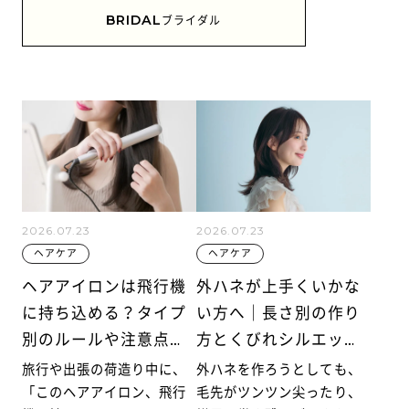
BRIDAL
ブライダル
2026.07.23
2026.07.23
ヘアケア
ヘアケア
ヘアアイロンは飛行機
外ハネが上手くいかな
に持ち込める？タイプ
い方へ｜長さ別の作り
別のルールや注意点を
方とくびれシルエット
解説
のコツ
旅行や出張の荷造り中に、
外ハネを作ろうとしても、
「このヘアアイロン、飛行
毛先がツンツン尖ったり、