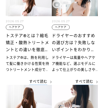
あり、判断に困る方は少な
くありません。
2026.05.27
2026.05.27
ヘアケア
ヘアケア
トステア®とは？縮毛
ドライヤーのおすすめ
矯正・酸熱トリートメ
の選び方は？失敗しな
ントとの違いを徹底解
いポイントをわかりや
説
すく解説
トステア®は、熱を利用し
ドライヤーは風量やヘアケ
て髪に働きかける性質を持
ア機能など、選ぶモデルに
つトリートメント成分で
よって仕上がりの美しさや
す。うねりの補正やダメー
髪へのやさしさが異なりま
すべて読む
すべて読む
ジ補修、スタイルキープ力
す。毎日使うアイテムだか
の向上が期待されます。カ
らこそ、自分の髪質や生活
ラーやパーマとの併用もで
スタイルに合ったものを選
きるため、幅広い髪質・施
ぶことが大切です。
術に対応できるのが特徴で