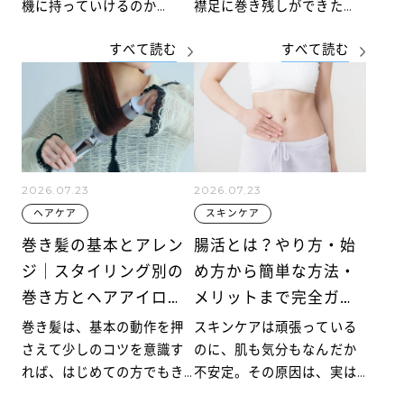
機に持っていけるのか
襟足に巻き残しができた
な？」と手が止まった経験
り、後頭部がペタッとした
すべて読む
すべて読む
はありませんか。実は、持
りして、思うように仕上が
ち込めるかどうかは電源の
らないことはありません
タイプで決まります。知ら
か。外ハネが上手くいかな
ずに空港へ向かい、保安検
い原因は、巻き方の技術不
査で止められる方も少なく
足だけでなく、
ありません。
2026.07.23
2026.07.23
ヘアケア
スキンケア
巻き髪の基本とアレン
腸活とは？やり方・始
ジ｜スタイリング別の
め方から簡単な方法・
巻き方とヘアアイロン
メリットまで完全ガイ
のコツを解説
ド
巻き髪は、基本の動作を押
スキンケアは頑張っている
さえて少しのコツを意識す
のに、肌も気分もなんだか
れば、はじめての方でもき
不安定。その原因は、実は
れいに仕上がります。この
「内側」にあるのかもしれ