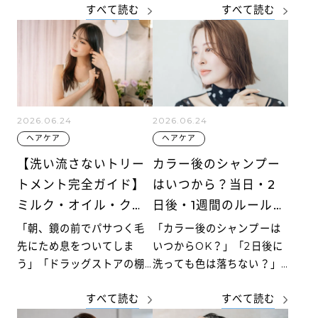
すべて読む
すべて読む
記事では、巻く前の準備か
ません。とはいえ「腸活」
ら内巻き・外巻き・ウェー
と聞くと、少しストイック
ブ巻き・ワンカールといっ
で続かなさそうに感じる方
た基本の巻き方まで解説し
もいるでしょう。
ます。
2026.06.24
2026.06.24
ヘアケア
ヘアケア
【洗い流さないトリー
カラー後のシャンプー
トメント完全ガイド】
はいつから？当日・2
ミルク・オイル・クリ
日後・1週間のルール。
ーム・ミスト4タイプ
選んだ色を長く守るケ
「朝、鏡の前でパサつく毛
「カラー後のシャンプーは
の違いと選び方
ア設計
先にため息をついてしま
いつからOK？」「2日後に
う」「ドラッグストアの棚
洗っても色は落ちない？」
の前で、結局どれを選べば
——美容院からの帰り道
すべて読む
すべて読む
いいか分からず立ち尽く
で、そんな疑問が頭をよぎ
す」。そんな悩みを抱えて
る方は少なくありません。